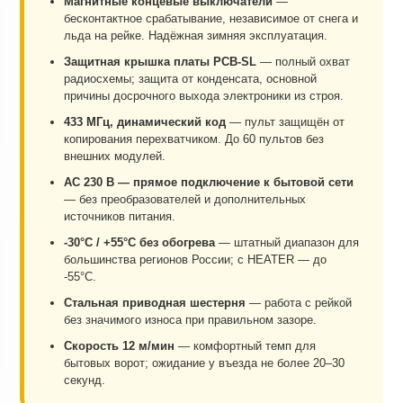
Магнитные концевые выключатели
—
бесконтактное срабатывание, независимое от снега и
льда на рейке. Надёжная зимняя эксплуатация.
Защитная крышка платы PCB-SL
— полный охват
радиосхемы; защита от конденсата, основной
причины досрочного выхода электроники из строя.
433 МГц, динамический код
— пульт защищён от
копирования перехватчиком. До 60 пультов без
внешних модулей.
AC 230 В — прямое подключение к бытовой сети
— без преобразователей и дополнительных
источников питания.
-30°C / +55°C без обогрева
— штатный диапазон для
большинства регионов России; с HEATER — до
-55°C.
Стальная приводная шестерня
— работа с рейкой
без значимого износа при правильном зазоре.
Скорость 12 м/мин
— комфортный темп для
бытовых ворот; ожидание у въезда не более 20–30
секунд.