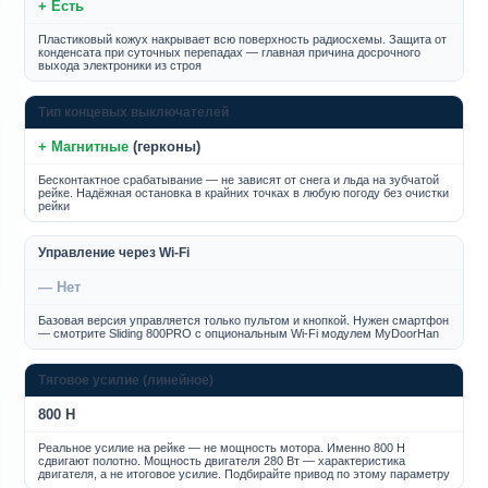
+ Есть
Пластиковый кожух накрывает всю поверхность радиосхемы. Защита от
конденсата при суточных перепадах — главная причина досрочного
выхода электроники из строя
Тип концевых выключателей
+ Магнитные
(герконы)
Бесконтактное срабатывание — не зависят от снега и льда на зубчатой
рейке. Надёжная остановка в крайних точках в любую погоду без очистки
рейки
Управление через Wi-Fi
— Нет
Базовая версия управляется только пультом и кнопкой. Нужен смартфон
— смотрите Sliding 800PRO с опциональным Wi-Fi модулем MyDoorHan
Тяговое усилие (линейное)
800 Н
Реальное усилие на рейке — не мощность мотора. Именно 800 Н
сдвигают полотно. Мощность двигателя 280 Вт — характеристика
двигателя, а не итоговое усилие. Подбирайте привод по этому параметру