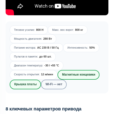
Тяговое усилие:
800 Н
Макс. вес ворот:
800 кг
Мощность двигателя:
280 Вт
Питание мотора:
AC 230 В / 50 Гц
Интенсивность:
50%
Пультов в памяти:
до 60 шт.
Диапазон температур:
-30 / +55 °C
Скорость открытия:
12 м/мин
Магнитные концевики
Крышка платы
Wi-Fi — нет
8 ключевых параметров привода