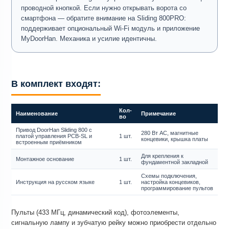
проводной кнопкой. Если нужно открывать ворота со
смартфона — обратите внимание на Sliding 800PRO:
поддерживает опциональный Wi-Fi модуль и приложение
MyDoorHan. Механика и усилие идентичны.
В комплект входят:
Кол-
Наименование
Примечание
во
Привод DoorHan Sliding 800 с
280 Вт AC, магнитные
платой управления PCB-SL и
1 шт.
концевики, крышка платы
встроенным приёмником
Для крепления к
Монтажное основание
1 шт.
фундаментной закладной
Схемы подключения,
Инструкция на русском языке
1 шт.
настройка концевиков,
программирование пультов
Пульты (433 МГц, динамический код), фотоэлементы,
сигнальную лампу и зубчатую рейку можно приобрести отдельно