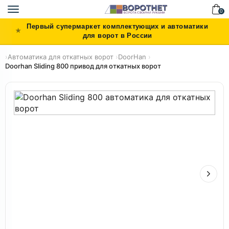
Toggle
0
navigation
Первый супермаркет комплектующих и автоматики
для ворот в России
›
Автоматика для откатных ворот
›
DoorHan
›
Doorhan Sliding 800 привод для откатных ворот