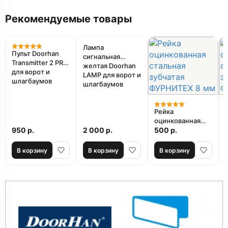
Рекомендуемые товары
Лампа
Пульт Doorhan
сигнальная
Transmitter 2 PRO
желтая Doorhan
для ворот и
LAMP для ворот и
шлагбаумов
шлагбаумов
Рейка
оцинкованная
950 р.
2 000 р.
стальная
500 р.
зубчатая
ФУРНИТЕХ 8 мм
В корзину
В корзину
В корзину