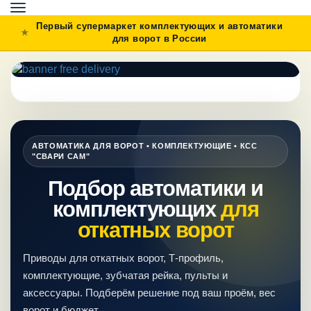
Toggle
navigation
Первый супермаркет комплектующих и автоматики
для ворот в России
АВТОМАТИКА ДЛЯ ВОРОТ • КОМПЛЕКТУЮЩИЕ • КСС
"СВАРИ САМ"
Подбор автоматики и
комплектующих
для
откатных ворот
Приводы для откатных ворот, Т-профиль,
комплектующие, зубчатая рейка, пульты и
аксессуары. Подберём решение под ваш проём, вес
ворот и бюджет.