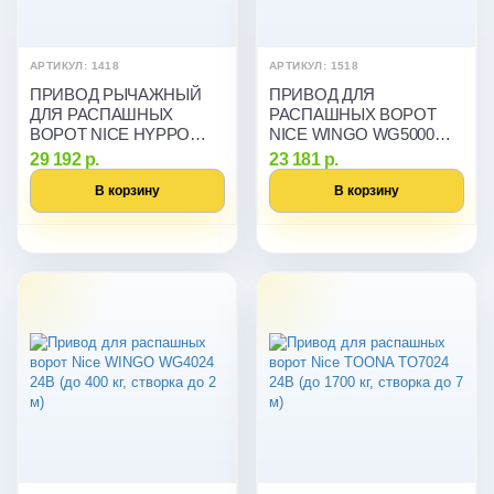
АРТИКУЛ: 1418
АРТИКУЛ: 1518
ПРИВОД РЫЧАЖНЫЙ
ПРИВОД ДЛЯ
ДЛЯ РАСПАШНЫХ
РАСПАШНЫХ ВОРОТ
ВОРОТ NICE HYPPO
NICE WINGO WG5000
HY7005 (ДО 800 КГ,
(ДО 500 КГ, СТВОРКА ДО
29 192 р.
23 181 р.
СТВОРКА ДО 3 М)
3,5 М)
В корзину
В корзину