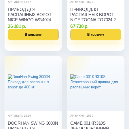
АРТИКУЛ: 1517
АРТИКУЛ: 1526
ПРИВОД ДЛЯ
ПРИВОД ДЛЯ
РАСПАШНЫХ ВОРОТ
РАСПАШНЫХ ВОРОТ
NICE WINGO WG4024
NICE TOONA TO7024 24В
24В (ДО 400 КГ, СТВОРКА
(ДО 1700 КГ, СТВОРКА
26 181 р.
67 730 р.
ДО 2 М)
ДО 7 М)
В корзину
В корзину
АРТИКУЛ: 1510
АРТИКУЛ: 1530
DOORHAN SWING 3000N
CAME 001KR310S
ПРИВОД ДЛЯ
ЛЕВОСТОРОННИЙ