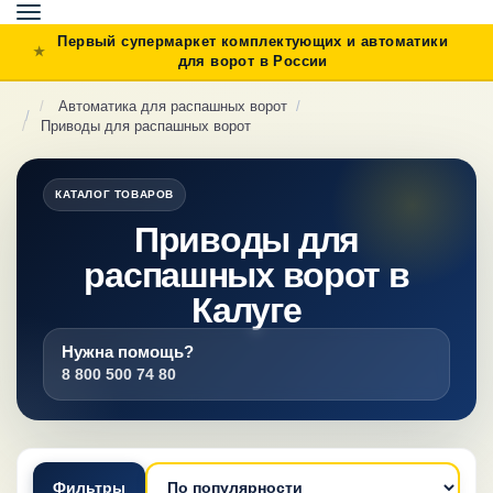
Toggle
navigation
Первый супермаркет комплектующих и автоматики
для ворот в России
Автоматика для распашных ворот
Приводы для распашных ворот
КАТАЛОГ ТОВАРОВ
Приводы для
распашных ворот в
Калуге
Нужна помощь?
8 800 500 74 80
Фильтры